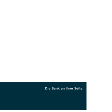
 Hilfe für Sie, als auf den Rollstuhl angewiesener oder sonstig g
Die Bank an Ihrer Seite