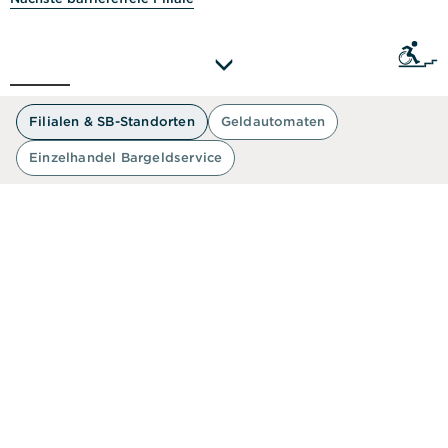
Sie als
50 m
Filialen & SB-Standorten
Geldautomaten
Einzelhandel Bargeldservice