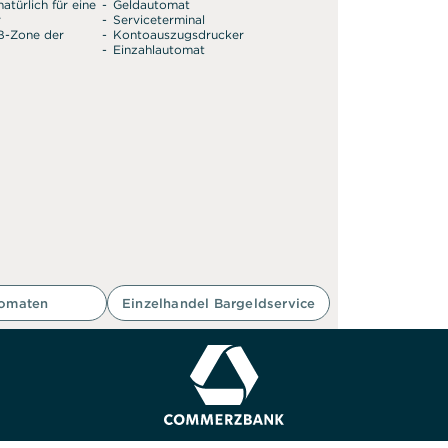
atürlich für eine
Geldautomat
r
Serviceterminal
SB-Zone der
Kontoauszugsdrucker
Einzahlautomat
tomaten
Einzelhandel Bargeldservice