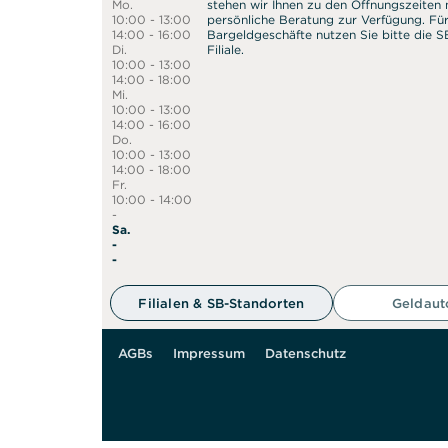
Mo.
stehen wir Ihnen zu den Öffnungszeiten n
10:00 - 13:00
persönliche Beratung zur Verfügung. Fü
14:00 - 16:00
Bargeldgeschäfte nutzen Sie bitte die 
Di.
Filiale.
10:00 - 13:00
14:00 - 18:00
Mi.
10:00 - 13:00
14:00 - 16:00
Do.
10:00 - 13:00
14:00 - 18:00
Fr.
10:00 - 14:00
-
Sa.
-
50 m
-
Filialen & SB-Standorten
Geldau
AGBs
Impressum
Datenschutz