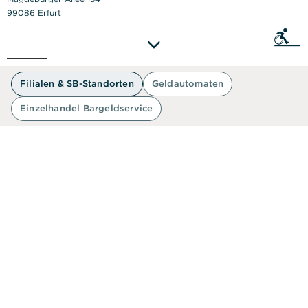
99086 Erfurt
Sie als
50 m
Filialen & SB-Standorten
Geldautomaten
Einzelhandel Bargeldservice