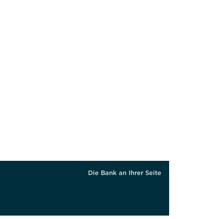
ewiesene oder anderweitig gehbeeinträchtigte Person können die
e nach, ob ein Bankschließfach in der von Ihnen benötigten Größe 
Die Bank an Ihrer Seite