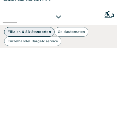
Ein Zuga
50 m
Filialen & SB-Standorten
Geldautomaten
Einzelhandel Bargeldservice