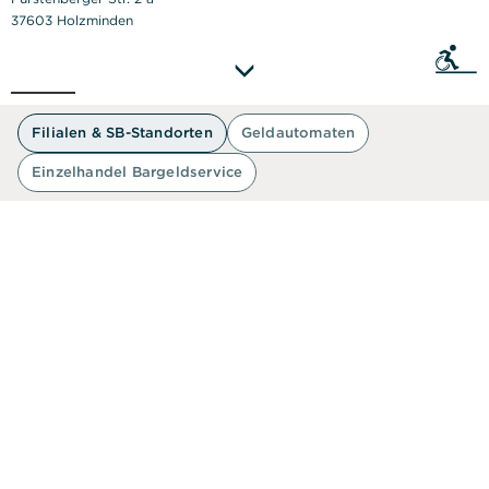
37603 Holzminden
Sie als
50 m
Filialen & SB-Standorten
Geldautomaten
Einzelhandel Bargeldservice