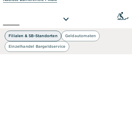
Sie als
50 m
Filialen & SB-Standorten
Geldautomaten
Einzelhandel Bargeldservice