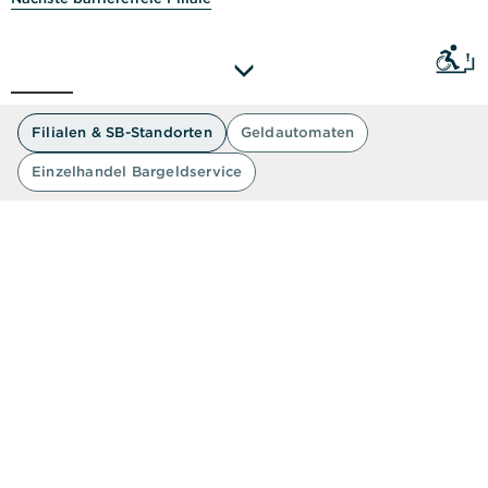
Ein Zuga
50 m
Filialen & SB-Standorten
Geldautomaten
Einzelhandel Bargeldservice