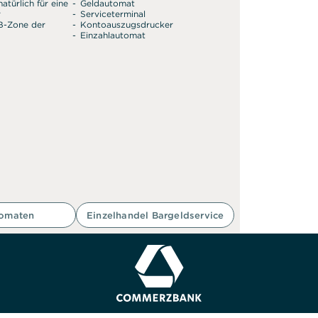
atürlich für eine
Geldautomat
r
Serviceterminal
SB-Zone der
Kontoauszugsdrucker
Einzahlautomat
tomaten
Einzelhandel Bargeldservice