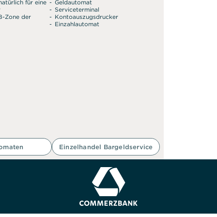
atürlich für eine
Geldautomat
r
Serviceterminal
SB-Zone der
Kontoauszugsdrucker
Einzahlautomat
tomaten
Einzelhandel Bargeldservice