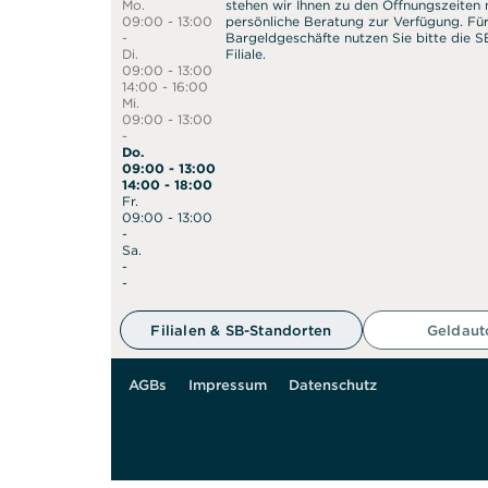
Mo.
stehen wir Ihnen zu den Öffnungszeiten n
09:00 - 13:00
persönliche Beratung zur Verfügung. Fü
-
Bargeldgeschäfte nutzen Sie bitte die 
Di.
Filiale.
09:00 - 13:00
14:00 - 16:00
Mi.
09:00 - 13:00
-
Do.
09:00 - 13:00
14:00 - 18:00
Fr.
09:00 - 13:00
-
Sa.
-
50 m
-
Filialen & SB-Standorten
Geldau
AGBs
Impressum
Datenschutz