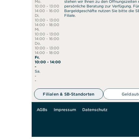
Mo.
stehen wir Ihnen zu den Öffnungszeiten n
10:00 - 13:00
persönliche Beratung zur Verfügung. Fü
14:00 - 16:00
Bargeldgeschäfte nutzen Sie bitte die 
Di.
Filiale.
10:00 - 13:00
14:00 - 18:00
Mi.
10:00 - 13:00
14:00 - 16:00
Do.
10:00 - 13:00
14:00 - 18:00
Fr.
10:00 - 14:00
-
Sa.
-
50 m
-
Filialen & SB-Standorten
Geldau
AGBs
Impressum
Datenschutz