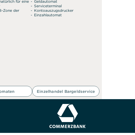
atürlich für eine
Geldautomat
r
Serviceterminal
SB-Zone der
Kontoauszugsdrucker
Einzahlautomat
tomaten
Einzelhandel Bargeldservice