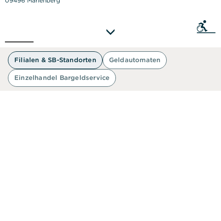
09496 Marienberg
Sie als
50 m
Filialen & SB-Standorten
Geldautomaten
Einzelhandel Bargeldservice