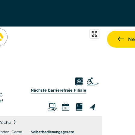
Ne
Sie als auf den Rollstuhl ang
Bitte fragen Sie in der Filial
Nächste barrierefreie Filiale
AG
rf
Woche
anden. Gerne
Selbstbedienungsgeräte