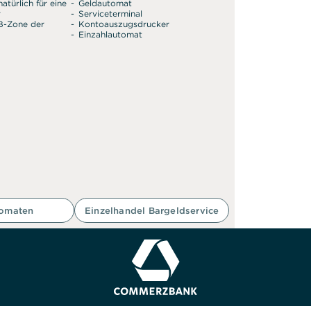
atürlich für eine
Geldautomat
r
Serviceterminal
SB-Zone der
Kontoauszugsdrucker
Einzahlautomat
tomaten
Einzelhandel Bargeldservice