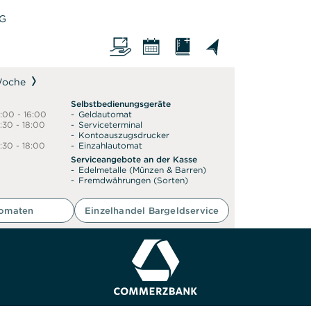
AG
Woche
Selbstbedienungsgeräte
4:00 - 16:00
Geldautomat
:30 - 18:00
Serviceterminal
Kontoauszugsdrucker
:30 - 18:00
Einzahlautomat
Serviceangebote an der Kasse
Edelmetalle (Münzen & Barren)
Fremdwährungen (Sorten)
tomaten
Einzelhandel Bargeldservice