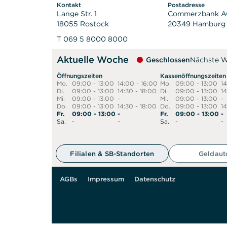
Kontakt
Postadresse
Lange Str. 1
Commerzbank 
18055 Rostock
20349 Hamburg
T 069 5 8000 8000
Aktuelle Woche
Geschlossen
Nächste 
Öffnungszeiten
Kassenöffnungszeiten
Mo.
09:00 - 13:00
14:00 - 16:00
Mo.
09:00 - 13:00
1
Di.
09:00 - 13:00
14:30 - 18:00
Di.
09:00 - 13:00
14
Mi.
09:00 - 13:00
-
Mi.
09:00 - 13:00
-
Do.
09:00 - 13:00
14:30 - 18:00
Do.
09:00 - 13:00
14
Fr.
09:00 - 13:00
-
Fr.
09:00 - 13:00
-
Sa.
-
-
Sa.
-
-
50 m
Filialen & SB-Standorten
Geldau
AGBs
Impressum
Datenschutz