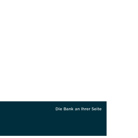
hl angewiesene oder anderweitig gehbeeinträchtigte Person könn
Die Bank an Ihrer Seite