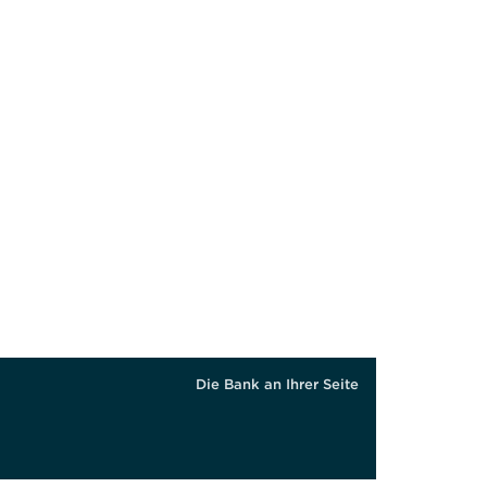
hl angewiesene oder anderweitig gehbeeinträchtigte Person könn
Die Bank an Ihrer Seite