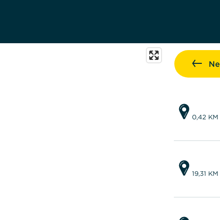
Ne
0,42 KM
19,31 KM