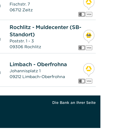
Fischstr. 7
M
06712 Zeitz
Rochlitz - Muldecenter (SB-
Standort)
M
Poststr. 1 - 3
09306 Rochlitz
Limbach - Oberfrohna
Johannisplatz 1
M
09212 Limbach-Oberfrohna
Gera
Die Bank an Ihrer Seite
Johannisplatz 1
M
07545 Gera
Zwickau - Scheffelstraße