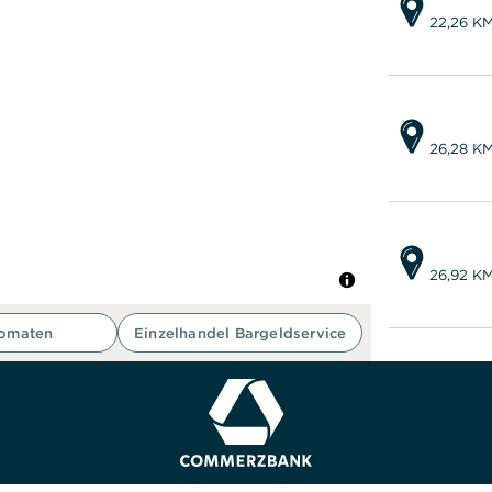
22,26 K
26,28 K
26,92 K
tomaten
Einzelhandel Bargeldservice
27,76 K