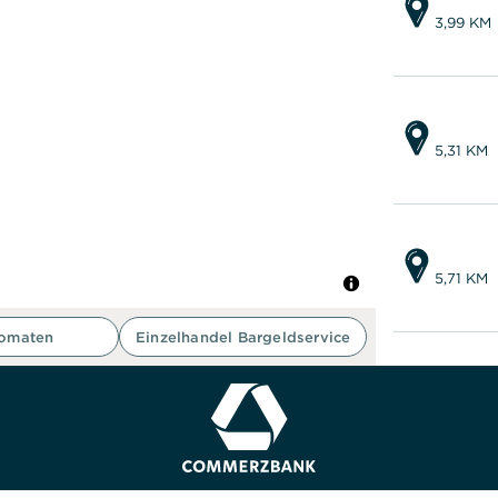
3,99 KM
5,31 KM
5,71 KM
tomaten
Einzelhandel Bargeldservice
5,72 KM