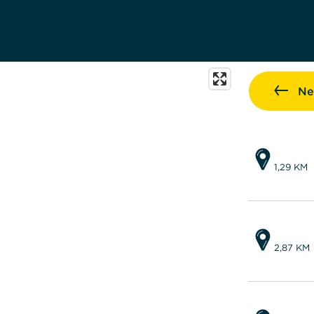
Ne
1,29 KM
2,87 KM