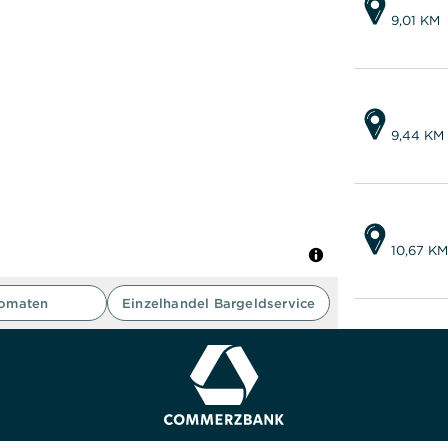
9,01 KM
9,44 KM
10,67 KM
tomaten
Einzelhandel Bargeldservice
10,89 KM