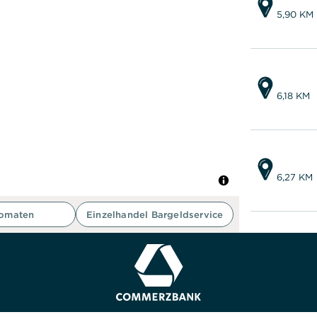
5,90 KM
6,18 KM
6,27 KM
tomaten
Einzelhandel Bargeldservice
6,58 KM