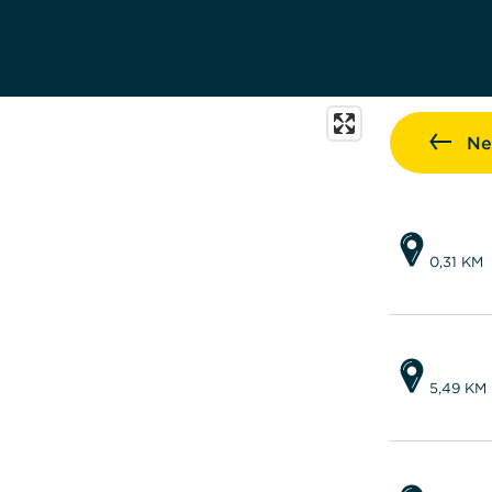
Ne
0,31 KM
5,49 KM