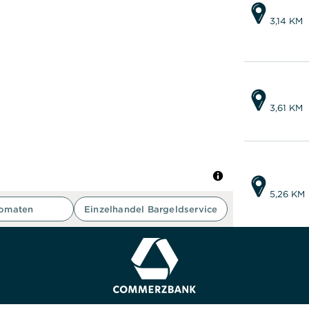
3,14 KM
3,61 KM
5,26 KM
tomaten
Einzelhandel Bargeldservice
5,42 KM