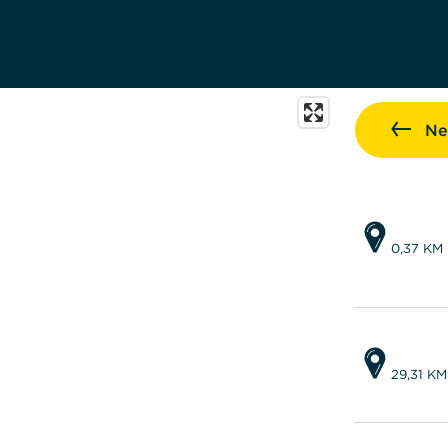
Ne
0,37 KM
29,31 KM