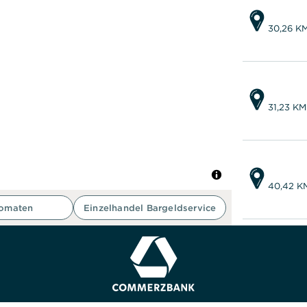
30,26 K
31,23 KM
40,42 K
tomaten
Einzelhandel Bargeldservice
40,68 K