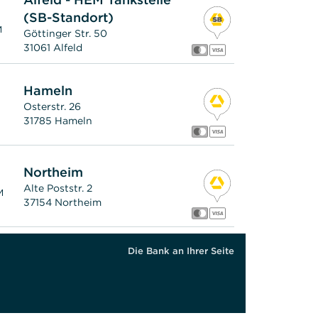
(SB-Standort)
M
Göttinger Str. 50
31061 Alfeld
Hameln
Osterstr. 26
31785 Hameln
Northeim
Alte Poststr. 2
M
37154 Northeim
Die Bank an Ihrer Seite
Detmold
Rosental 19
M
32756 Detmold