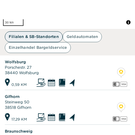
30 km
Filialen & SB-Standorten
Geldautomaten
Einzelhandel Bargeldservice
Wolfsburg
Porschestr. 27
38440 Wolfsburg
0,59 KM
Gifhorn
Steinweg 50
38518 Gifhorn
17,29 KM
Braunschweig